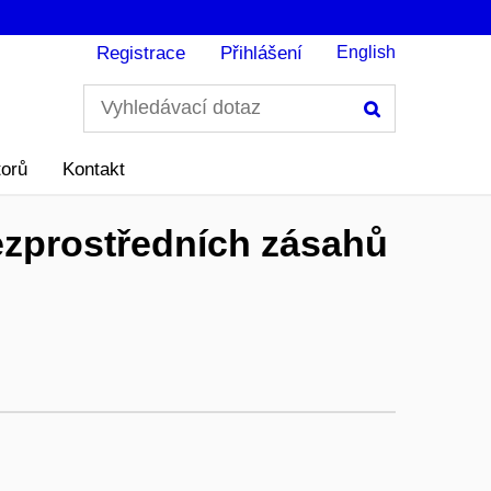
Registrace
Přihlášení
English
Hledání
torů
Kontakt
bezprostředních zásahů