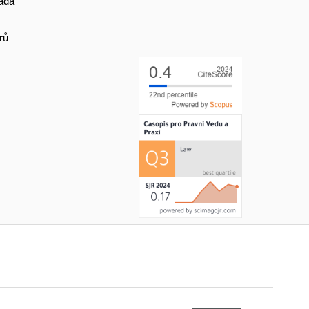
ada
rů