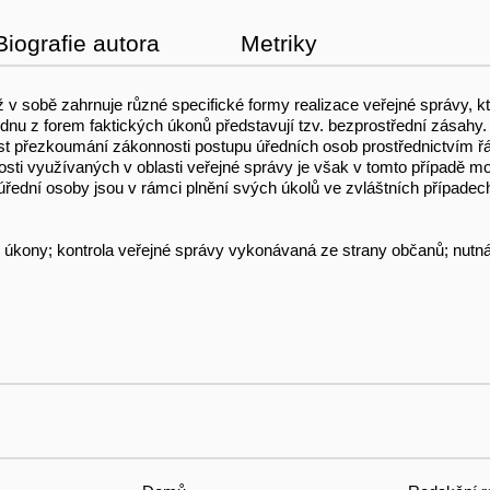
Biografie autora
Metriky
ž v sobě zahrnuje různé specifické formy realizace veřejné správy, 
Jednu z forem faktických úkonů představují tzv. bezprostřední zásah
nost přezkoumání zákonnosti postupu úředních osob prostřednictvím ř
ti využívaných v oblasti veřejné správy je však v tomto případě možn
ední osoby jsou v rámci plnění svých úkolů ve zvláštních případech 
 úkony; kontrola veřejné správy vykonávaná ze strany občanů; nutná