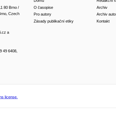
Domů
Redakční r
O časopise
Archiv
11 80 Brno /
 Brno, Czech
Pro autory
Archiv auto
Zásady publikační etiky
Kontakt
i.cz
a
49 49 6408,
s license.