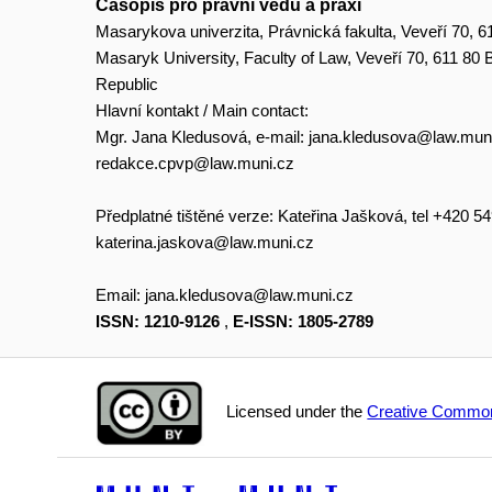
Časopis pro právní vědu a praxi
Masarykova univerzita, Právnická fakulta, Veveří 70, 6
Masaryk University, Faculty of Law, Veveří 70, 611 80
Republic
Hlavní kontakt / Main contact:
Mgr. Jana Kledusová, e-mail:
jana.kledusova@law.mun
redakce.cpvp@law.muni.cz
Předplatné tištěné verze: Kateřina Jašková, tel +420 5
katerina.jaskova@law.muni.cz
Email:
jana.kledusova@law.muni.cz
ISSN: 1210-9126
,
E-ISSN: 1805-2789
Licensed under the
Creative Common