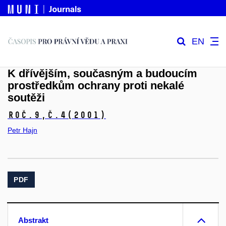
EN
K dřívějším, současným a budoucím
prostředkům ochrany proti nekalé
soutěži
Roč.9,
č.4
(2001)
Petr Hajn
PDF
Abstrakt