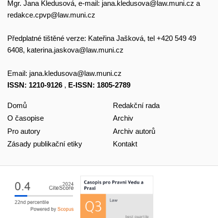
Mgr. Jana Kledusová, e-mail:
jana.kledusova@law.muni.cz
a
redakce.cpvp@law.muni.cz
Předplatné tištěné verze: Kateřina Jašková, tel +420 549 49
6408,
katerina.jaskova@law.muni.cz
Email:
jana.kledusova@law.muni.cz
ISSN: 1210-9126
,
E-ISSN: 1805-2789
Domů
Redakční rada
O časopise
Archiv
Pro autory
Archiv autorů
Zásady publikační etiky
Kontakt