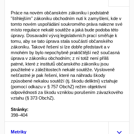
Práce na novém občanském zákoníku i podstatně
"štíhlejším" zákoníku obchodním nutí k zamyšle­ní, kde v
tomto novém uspořádání soukromého práva nalezne své
místo regulace nekalé soutěže a jaká bu­de podoba této
úpravy. Dosavadní vývoj legislativních prací směřuje k
tomu, aby se tato úprava stala součástí občanského
zákoníku. Takové řešení si lze dobře před­stavit a v
mnohém by bylo nepochybně praktičtější než současná
úprava v zákoníku obchodním; z ní totiž ne­ní příliš
patrné, které z institutů občanského zákoníku jsou
použitelné v záležitostech nekalé soutěže. Vyslo­veně
nešťastné je pak řešení, které na náhradu škody
zpúsobené nekalou soutěží (tj. škodu deliktní) vztahu­je
(pomocí odkazu v § 757 ObchZ) režim objektivní
odpovědnosti za škodu vzniklou porušením závazko­vého
vztahu (§ 373 ObchZ).
Stránky:
398–404
Metriky