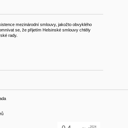
existence mezinárodní smlouvy, ja­kožto obvyklého
domnívat se, že přijetím Helsinské smlouvy chtěly
rské rady.
ada
rů