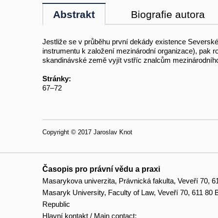
Abstrakt
Biografie autora
Jestliže se v průběhu první dekády existence Sever­sk
instrumentu k založení mezinárodní organizace), pak ro
skandinávské země vyjít vstříc znalcům mezinárodního pr
Stránky:
67–72
Copyright © 2017 Jaroslav Knot
Časopis pro právní vědu a praxi
Masarykova univerzita, Právnická fakulta, Veveří 70, 6
Masaryk University, Faculty of Law, Veveří 70, 611 80
Republic
Hlavní kontakt / Main contact: