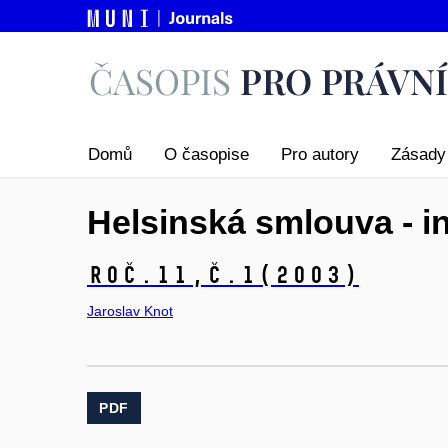
Domů
O časopise
Pro autory
Zásady 
Helsinská smlouva - i
Roč.11,
č.1
(2003)
Jaroslav Knot
PDF