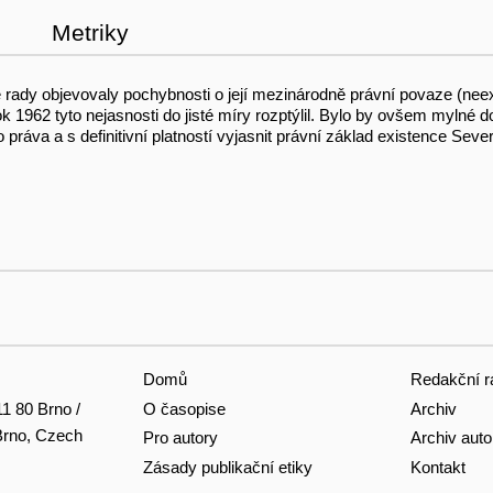
Metriky
é rady objevovaly pochybnosti o její mezinárodně­ právní povaze (ne
k 1962 tyto nejasnosti do jisté míry rozptýlil. Bylo by ovšem mylné 
áva a s defini­tivní platností vyjasnit právní základ existence Seve
Domů
Redakční r
O časopise
Archiv
11 80 Brno /
 Brno, Czech
Pro autory
Archiv auto
Zásady publikační etiky
Kontakt