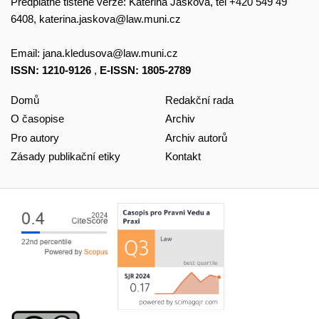
Předplatné tištěné verze: Kateřina Jašková, tel +420 549 49
6408,
katerina.jaskova@law.muni.cz
Email:
jana.kledusova@law.muni.cz
ISSN: 1210-9126
,
E-ISSN: 1805-2789
Domů
Redakční rada
O časopise
Archiv
Pro autory
Archiv autorů
Zásady publikační etiky
Kontakt