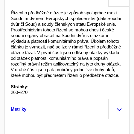
Řizení o předběžné otázce je způsob spolupráce mezi
Soudním dvorem Evropských společenství (dále Soudní
dvůr či Soud) a soudy členských států Evrop­ské unie.
Prostřednictvím tohoto řízení se mohou dnes i české
soudní orgány obracet na Soudní dvůr s otázka­mi
výkladu a platnosti komunitárního práva. Úkolem tohoto
článku je vymezit, nač se lze v rámci řízení o předběžné
otázce tázat. V první části jsou odliše­ny otázky výkladu
od otázek platnosti komunitárního práva a popsán
rozdílný právní režim aplikovatelný na tyto druhy otázek.
V druhé části jsou pak probrány jednotlivé druhy aktů,
které mohou být předmětem řízení o předběžné otázce.
Stránky:
260–270
Metriky