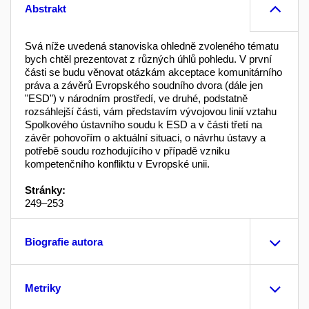
Abstrakt
Svá níže uvedená stanoviska ohledně zvoleného tématu
bych chtěl prezentovat z různých úhlů pohledu. V první
části se budu věnovat otázkám akceptace ko­munitárního
práva a závěrů Evropského soudního dvo­ra (dále jen
"ESD") v národním prostředí, ve druhé, podstatně
rozsáhlejší části, vám představím vývojo­vou linií vztahu
Spolkového ústavního soudu k ESD a v části třetí na
závěr pohovořím o aktuální situ­aci, o návrhu ústavy a
potřebě soudu rozhodujícího v případě vzniku
kompetenčního konfliktu v Evrop­ské unii.
Stránky:
249–253
Biografie autora
Metriky