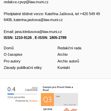
redakce.cpvp@law.muni.cz
Předplatné tištěné verze: Kateřina Jašková, tel +420 549 49
6408,
katerina.jaskova@law.muni.cz
Email:
jana.kledusova@law.muni.cz
ISSN: 1210-9126
,
E-ISSN: 1805-2789
Domů
Redakční rada
O časopise
Archiv
Pro autory
Archiv autorů
Zásady publikační etiky
Kontakt