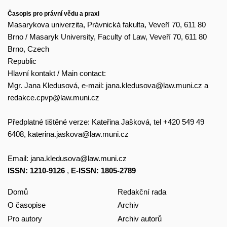
Časopis pro právní vědu a praxi
Masarykova univerzita, Právnická fakulta, Veveří 70, 611 80
Brno / Masaryk University, Faculty of Law, Veveří 70, 611 80
Brno, Czech
Republic
Hlavní kontakt / Main contact:
Mgr. Jana Kledusová, e-mail:
jana.kledusova@law.muni.cz
a
redakce.cpvp@law.muni.cz
Předplatné tištěné verze: Kateřina Jašková, tel +420 549 49
6408,
katerina.jaskova@law.muni.cz
Email:
jana.kledusova@law.muni.cz
ISSN: 1210-9126
,
E-ISSN: 1805-2789
Domů
Redakční rada
O časopise
Archiv
Pro autory
Archiv autorů