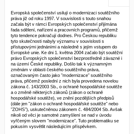
Evropská společenství usilují o modernizaci soutěžního
práva již od roku 1997. V souvislosti s touto snahou
začala být v rámci Evropských společenství přijí­mána
řada sdělení, nařízení a pracovních programů, přičemž
tyto tendence pokračují dodnes. Pro Českou republiku
tyto skutečnosti nabyly významu v souvis­losti s
přístupovými jednáními a následně s jejím vstu­pem do
Evropské unie. Ke dni 1. května 2004 začalo být soutěžní
právo Evropských společenství bezpro­středně závazné i
na území České republiky. Došlo tak k významným
změnám v oblasti českého soutěžní­ho práva,
označovaným často jako "modernizace" sou­těžního
práva, přičemž poslední z nich byla provede­na novelou
zákona č. 143/2003 Sb., o ochraně hos­podářské soutěže
a o změně některých zákonů (zá­kon o ochraně
hospodářské soutěže), ve znění pozděj­ších předpisů
(dále jen "zákon o ochraně hospodář­ské soutěže" nebo
"ZOHS"), uskutečněnou zákonem č. 484/2004 Sb. Avšak
nikoli od věci je samotné zamyš­lení se nad v úvodu
vyřčeným slovem "modernizace". Tuto problematiku se
pokusím vysvětlit následujícím příspěvkem.