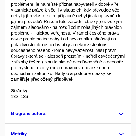
problémem: je na místě přiznat nabyvateli v dobré víře
vlastnické právo k věci i v situacích, kdy pře­vodce věci
nebyl jejím vlastníkem, případně nebyl ji­nak oprávněn k
jejímu převodu? Řešení této zásadní otázky je s velkým
zájmem sledováno - na rozdíl od mnoha jiných právních
problémů - i laickou veřejnos­tí. V rámci českého práva
navíc problematice nabytí od nevlastníka přidávají na
přitažlivosti citelné ne­dostatky a nekonzistentnost
současného řešení: kromě nevyváženosti naší právní
úpravy (která se - alespoň prozatím - neřídí osvědčenými
způsoby řešení) jsou to hlavně neodůvodněné a nedobře
promyšlené rozdíly mezi úpravou v občanském a
obchodním zákoniku. Na tyto a podobné otázky se
zaměřuje předložený příspěvek.
Stránky:
132–136
Biografie autora
Metriky