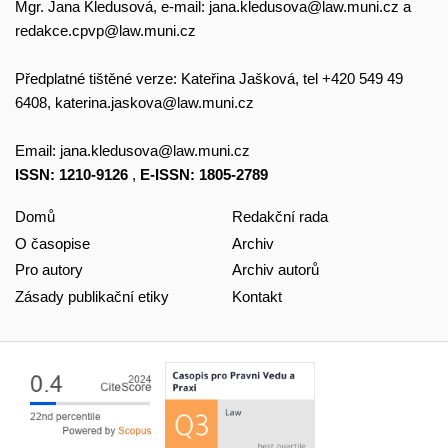
Mgr. Jana Kledusová, e-mail:
jana.kledusova@law.muni.cz
a
redakce.cpvp@law.muni.cz
Předplatné tištěné verze: Kateřina Jašková, tel +420 549 49
6408,
katerina.jaskova@law.muni.cz
Email:
jana.kledusova@law.muni.cz
ISSN: 1210-9126
,
E-ISSN: 1805-2789
Domů
Redakční rada
O časopise
Archiv
Pro autory
Archiv autorů
Zásady publikační etiky
Kontakt