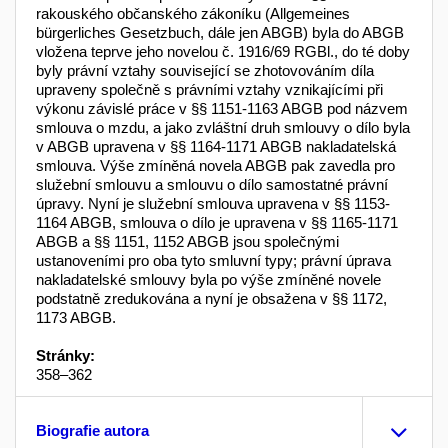
rakouského občanského zákoníku (Allgemeines
bürgerliches Gesetzbuch, dále jen ABGB) byla do ABGB
vložena teprve jeho novelou č. 1916/69 RGBl., do té doby
byly právní vztahy související se zhotovová­ním díla
upraveny společně s právními vztahy vznika­jícími při
výkonu závislé práce v §§ 1151-1163 ABGB pod názvem
smlouva o mzdu, a jako zvláštní druh smlouvy o dílo byla
v ABGB upravena v §§ 1164-1171 ABGB nakladatelská
smlouva. Výše zmíněná nove­la ABGB pak zavedla pro
služební smlouvu a smlou­vu o dílo samostatné právní
úpravy. Nyní je služební smlouva upravena v §§ 1153-
1164 ABGB, smlouva o dílo je upravena v §§ 1165-1171
ABGB a §§ 1151, 1152 ABGB jsou společnými
ustanoveními pro oba ty­to smluvní typy; právní úprava
nakladatelské smlouvy byla po výše zmíněné novele
podstatně zredukována a nyní je obsažena v §§ 1172,
1173 ABGB.
Stránky:
358–362
Biografie autora