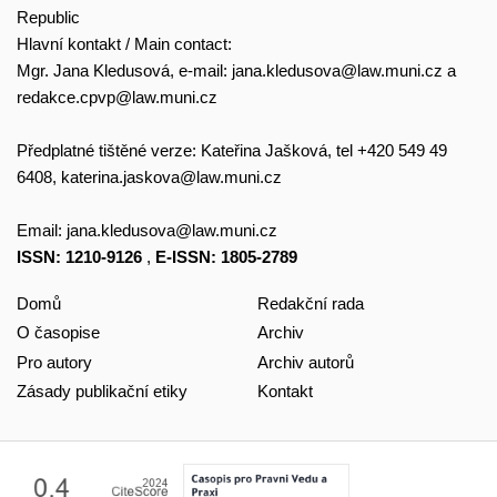
Republic
Hlavní kontakt / Main contact:
Mgr. Jana Kledusová, e-mail:
jana.kledusova@law.muni.cz
a
redakce.cpvp@law.muni.cz
Předplatné tištěné verze: Kateřina Jašková, tel +420 549 49
6408,
katerina.jaskova@law.muni.cz
Email:
jana.kledusova@law.muni.cz
ISSN: 1210-9126
,
E-ISSN: 1805-2789
Domů
Redakční rada
O časopise
Archiv
Pro autory
Archiv autorů
Zásady publikační etiky
Kontakt