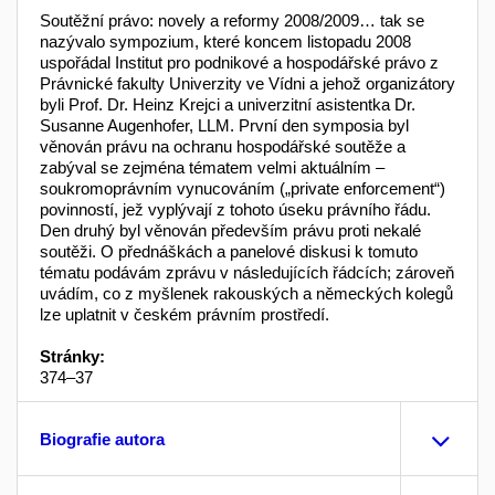
Soutěžní právo: novely a reformy 2008/2009… tak se
nazývalo sympozium, které koncem listopadu 2008
uspořádal Institut pro podnikové a hospodářské právo z
Právnické fakulty Univerzity ve Vídni a jehož organizátory
byli Prof. Dr. Heinz Krejci a univerzitní asistentka Dr.
Susanne Augenhofer, LLM. První den symposia byl
věnován právu na ochranu hospodářské soutěže a
zabýval se zejména tématem velmi aktuálním –
soukromoprávním vynucováním („private enforcement“)
povinností, jež vyplývají z tohoto úseku právního řádu.
Den druhý byl věnován především právu proti nekalé
soutěži. O přednáškách a panelové diskusi k tomuto
tématu podávám zprávu v následujících řádcích; zároveň
uvádím, co z myšlenek rakouských a německých kolegů
lze uplatnit v českém právním prostředí.
Stránky:
374–37
Biografie autora