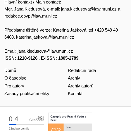
Hlavní kontakt / Main contact:
Mgr. Jana Kledusová, e-mail:
jana.kledusova@law.muni.cz
a
redakce.cpvp@law.muni.cz
Předplatné tištěné verze: Kateřina Jašková, tel +420 549 49
6408,
katerina.jaskova@law.muni.cz
Email:
jana.kledusova@law.muni.cz
ISSN: 1210-9126
,
E-ISSN: 1805-2789
Domů
Redakční rada
O časopise
Archiv
Pro autory
Archiv autorů
Zásady publikační etiky
Kontakt