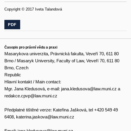
Copyright © 2017 Iveta Talandová
PDF
Časopis pro právní vědu a praxi
Masarykova univerzita, Právnická fakulta, Veveří 70, 611 80
Brno / Masaryk University, Faculty of Law, Veveří 70, 611 80
Brno, Czech
Republic
Hlavní kontakt / Main contact:
Mgr. Jana Kledusová, e-mail:
jana.kledusova@law.muni.cz
a
redakce.cpvp@law.muni.cz
Předplatné tištěné verze: Kateřina Jašková, tel +420 549 49
6408,
katerina.jaskova@law.muni.cz
Email:
jana.kledusova@law.muni.cz