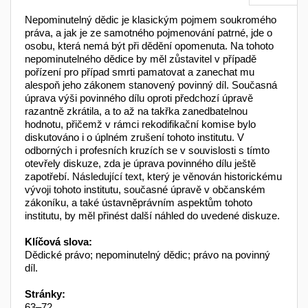
Nepominutelný dědic je klasickým pojmem soukromého
práva, a jak je ze samotného pojmenování patrné, jde o
osobu, která nemá být při dědění opomenuta. Na tohoto
nepominutelného dědice by měl zůstavitel v případě
pořízení pro případ smrti pamatovat a zanechat mu
alespoň jeho zákonem stanovený povinný díl. Současná
úprava výši povinného dílu oproti předchozí úpravě
razantně zkrátila, a to až na takřka zanedbatelnou
hodnotu, přičemž v rámci rekodifikační komise bylo
diskutováno i o úplném zrušení tohoto institutu. V
odborných i profesních kruzích se v souvislosti s tímto
otevřely diskuze, zda je úprava povinného dílu ještě
zapotřebí. Následující text, který je věnován historickému
vývoji tohoto institutu, současné úpravě v občanském
zákoníku, a také ústavněprávním aspektům tohoto
institutu, by měl přinést další náhled do uvedené diskuze.
Klíčová slova:
Dědické právo; nepominutelný dědic; právo na povinný
díl.
Stránky:
63–72