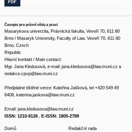
PDF
Časopis pro právní vědu a praxi
Masarykova univerzita, Právnická fakulta, Veveří 70, 611 80
Brno / Masaryk University, Faculty of Law, Veveří 70, 611 80
Brno, Czech
Republic
Hlavní kontakt / Main contact:
Mgr. Jana Kledusová, e-mail:
jana.kledusova@law.muni.cz
a
redakce.cpvp@law.muni.cz
Předplatné tištěné verze: Kateřina Jašková, tel +420 549 49
6408,
katerina.jaskova@law.muni.cz
Email:
jana.kledusova@law.muni.cz
ISSN: 1210-9126
,
E-ISSN: 1805-2789
Domů
Redakční rada