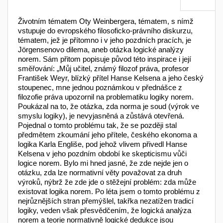
Životním tématem Oty Weinbergera, tématem, s nímž
vstupuje do evropského filosoficko-právního diskurzu,
tématem, jež je přítomno i v jeho pozdních pracích, je
Jörgensenovo dilema, aneb otázka logické analýzy
norem. Sám přitom popisuje původ této inspirace i její
směřování: „Můj učitel, známý filozof práva, profesor
František Weyr, blízký přítel Hanse Kelsena a jeho český
stoupenec, mne jednou poznámkou v přednášce z
filozofie práva upozornil na problematiku logiky norem.
Poukázal na to, že otázka, zda norma je soud (výrok ve
smyslu logiky), je nevyjasněná a zůstává otevřená.
Pojednal o tomto problému tak, že se později stal
předmětem zkoumání jeho přítele, českého ekonoma a
logika Karla Engliše, pod jehož vlivem přivedl Hanse
Kelsena v jeho pozdním období ke skepticismu vůči
logice norem. Bylo mi hned jasné, že zde nejde jen o
otázku, zda lze normativní věty považovat za druh
výroků, nýbrž že zde jde o stěžejní problém: zda může
existovat logika norem. Po léta jsem o tomto problému z
nejrůznějších stran přemýšlel, takřka nezatížen tradicí
logiky, veden však přesvědčením, že logická analýza
norem a teorie normativně logické dedukce jsou