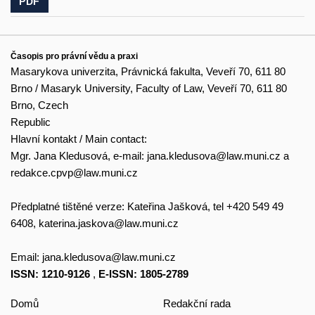
PDF
Časopis pro právní vědu a praxi
Masarykova univerzita, Právnická fakulta, Veveří 70, 611 80
Brno / Masaryk University, Faculty of Law, Veveří 70, 611 80
Brno, Czech
Republic
Hlavní kontakt / Main contact:
Mgr. Jana Kledusová, e-mail:
jana.kledusova@law.muni.cz
a
redakce.cpvp@law.muni.cz
Předplatné tištěné verze: Kateřina Jašková, tel +420 549 49
6408,
katerina.jaskova@law.muni.cz
Email:
jana.kledusova@law.muni.cz
ISSN: 1210-9126
,
E-ISSN: 1805-2789
Domů
Redakční rada