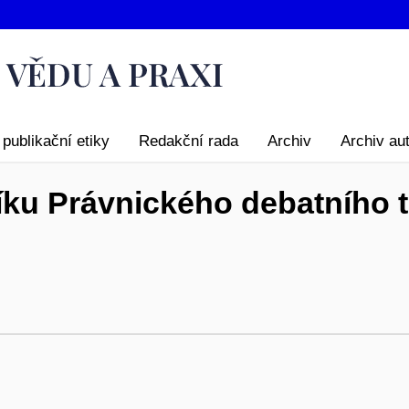
publikační etiky
Redakční rada
Archiv
Archiv au
íku Právnického debatního t