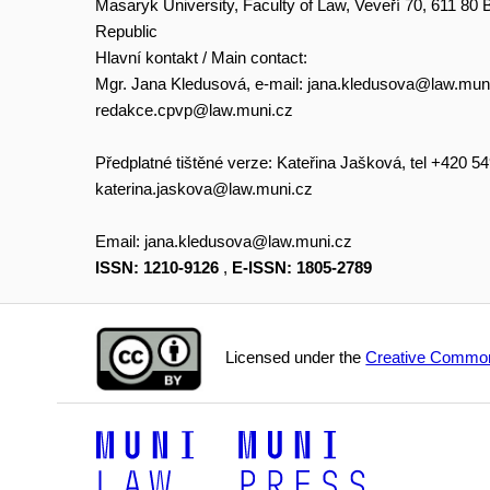
Masaryk University, Faculty of Law, Veveří 70, 611 80
Republic
Hlavní kontakt / Main contact:
Mgr. Jana Kledusová, e-mail:
jana.kledusova@law.mun
redakce.cpvp@law.muni.cz
Předplatné tištěné verze: Kateřina Jašková, tel +420 5
katerina.jaskova@law.muni.cz
Email:
jana.kledusova@law.muni.cz
ISSN: 1210-9126
,
E-ISSN: 1805-2789
Licensed under the
Creative Common