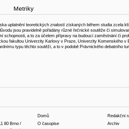
Metriky
ska uplatnění teoretických znalostí získaných během studia zcela kl
důvodu jsou pravidelně pořádány různé řečnické soutěže či simulova
ční schopnosti, a to za účelem přípravy na budoucí zaměstnání či pro
kou fakultou Univerzity Karlovy v Praze, Univerzity Komenského v Br
rdnímu typu těchto soutěží, a to v podobě Právnického debatního tur
Domů
Redakční r
O časopise
Archiv
11 80 Brno /