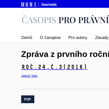
Domů
O časopise
Pro autory
Zásady 
Zpráva z prvního ročn
Roč.24,
č.3
(2016)
Jakub Valc
PDF