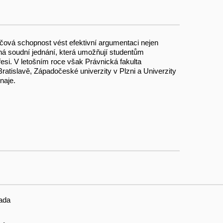
íčová schopnost vést efektivní argumentaci nejen
ná soudní jednání, která umožňují studentům
fesi. V letošním roce však Právnická fakulta
atislavě, Západočeské univerzity v Plzni a Univerzity
naje.
ada