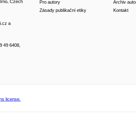
 Brno, Czech
Pro autory
Archiv auto
Zásady publikační etiky
Kontakt
i.cz
a
49 49 6408,
s license.