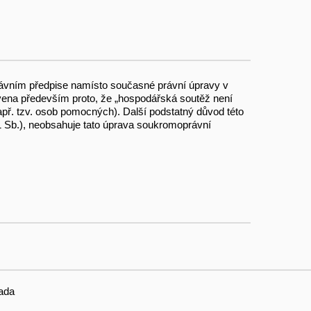
rávním předpise namísto současné právní úpravy v
ena především proto, že „hospodářská soutěž není
např. tzv. osob pomocných). Další podstatný důvod této
1 Sb.), neobsahuje tato úprava soukromoprávní
ada