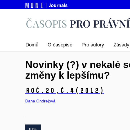
Domů
O časopise
Pro autory
Zásady 
Novinky (?) v nekalé 
změny k lepšímu?
Roč.20,
č.4
(2012)
Dana Ondrejová
PDF