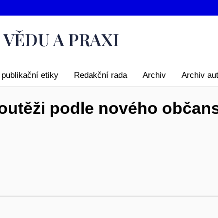
publikační etiky
Redakční rada
Archiv
Archiv au
soutěži podle nového občan