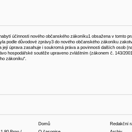
 nabytí účinnosti nového občanského zákoníku1 obsažena v tomto p
yla podle důvodové zprávy3 do nového občanského zákoníku zakotv
 a její úprava zasahuje i soukromá práva a povinnosti dalších osob (
 právo hospodářské soutěže upraveno zvláštním (zákonem č. 143/200
ého zákoníku“.
Domů
Redakční r
O časopise
Archiv
11 80 Brno /