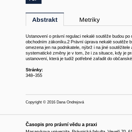
Abstrakt
Metriky
Ustanovení o právní regulaci nekalé soutěže budou po
obchodním zákoníku.2 Právní úprava nekalé soutěže b
omezena jen na podnikatele, nýbrž i na jiné soutěžitele
systematické změny je v tom, že i za situace, kdy je
ustanovení, která je tudíž potřebné zařadit do občansk
Stránky:
348–355
Copyright © 2016 Dana Ondrejová
Časopis pro právní vědu a praxi
Masarykova univerzita, Právnická fakulta, Veveří 70, 6