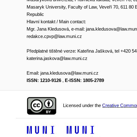
Masaryk University, Faculty of Law, Veveří 70, 611 80
Republic
Hlavní kontakt / Main contact:
Mgr. Jana Kledusová, e-mail:
jana.kledusova@law.mun
redakce.cpvp@law.muni.cz
Předplatné tištěné verze: Kateřina Jašková, tel +420 5
katerina.jaskova@law.muni.cz
Email:
jana.kledusova@law.muni.cz
ISSN: 1210-9126
,
E-ISSN: 1805-2789
Licensed under the
Creative Common