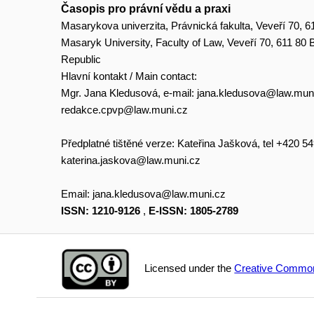
Časopis pro právní vědu a praxi
Masarykova univerzita, Právnická fakulta, Veveří 70, 6
Masaryk University, Faculty of Law, Veveří 70, 611 80
Republic
Hlavní kontakt / Main contact:
Mgr. Jana Kledusová, e-mail:
jana.kledusova@law.mun
redakce.cpvp@law.muni.cz
Předplatné tištěné verze: Kateřina Jašková, tel +420 5
katerina.jaskova@law.muni.cz
Email:
jana.kledusova@law.muni.cz
ISSN: 1210-9126
,
E-ISSN: 1805-2789
Licensed under the
Creative Common