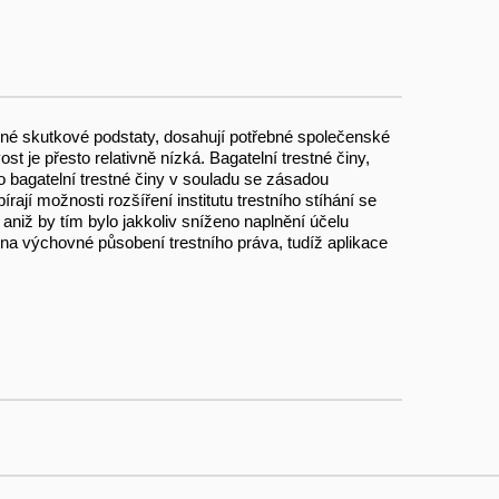
lušné skutkové podstaty, dosahují potřebné společenské
st je přesto relativně nízká. Bagatelní trestné činy,
to bagatelní trestné činy v souladu se zásadou
rají možnosti rozšíření institutu trestního stíhání se
aniž by tím bylo jakkoliv sníženo naplnění účelu
 na výchovné působení trestního práva, tudíž aplikace