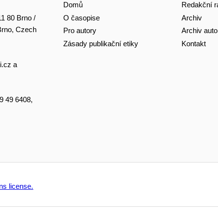
Domů
Redakční r
O časopise
Archiv
11 80 Brno /
 Brno, Czech
Pro autory
Archiv auto
Zásady publikační etiky
Kontakt
i.cz
a
49 49 6408,
s license.