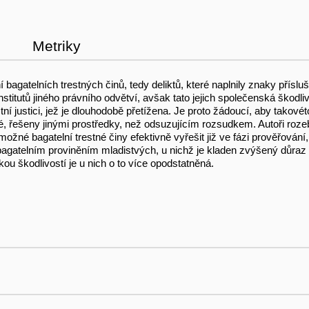
Metriky
 bagatelních trestných činů, tedy deliktů, které naplnily znaky přís
stitutů jiného právního odvětví, avšak tato jejich společenská škodlivo
í justici, jež je dlouhodobě přetížena. Je proto žádoucí, aby takové
žné, řešeny jinými prostředky, než odsuzujícím rozsudkem. Autoři rozebí
né bagatelní trestné činy efektivně vyřešit již ve fázi prověřování, 
 bagatelním proviněním mladistvých, u nichž je kladen zvýšený důraz
kou škodlivostí je u nich o to více opodstatněná.