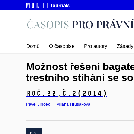
Domů
O časopise
Pro autory
Zásady 
Možnost řešení bagatel
trestního stíhání se
Roč.22,
č.2
(2014)
Pavel Jiříček
Milana Hrušáková
PDF