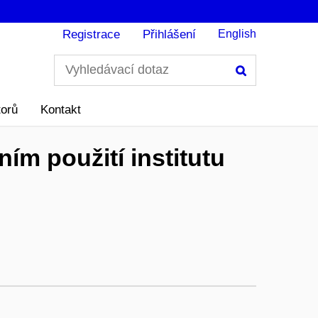
Registrace
Přihlášení
English
Hledání
torů
Kontakt
ím použití institutu