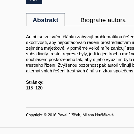
Abstrakt
Biografie autora
Autoři se ve svém článku zabývají problematikou řešení
škodlivosti, aby nepostačovalo řešení prostřednictvím in
zejména majetkové, v poměrně velké míře zahlcují trestn
subsidiarity trestní represe byly, je-li to jen trochu mo
souhlasem poškozeného tak, aby s jeho využitím bylo mož
trestního řízení. Zvýšenou pozornost pak autoři věnují
alternativních řešení trestných činů s nízkou společens
Stránky:
115–120
Copyright © 2016 Pavel Jiříček, Milana Hrušáková