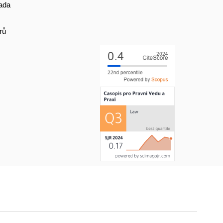
ada
rů