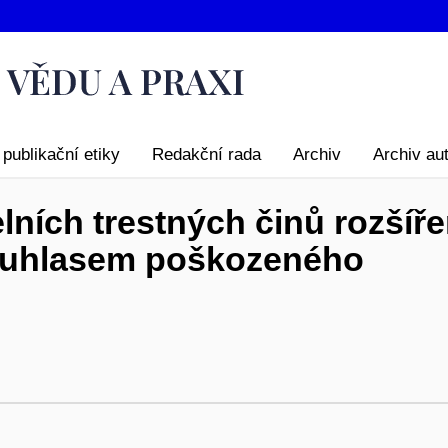
publikační etiky
Redakční rada
Archiv
Archiv au
ních trestných činů rozšířen
 souhlasem poškozeného