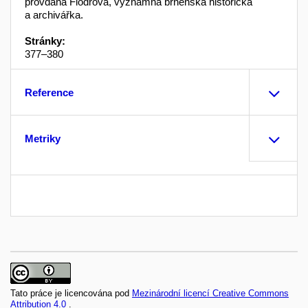
provdaná Flodrová, významná brněnská historička
a archivářka.
Stránky:
377–380
Reference
Metriky
Tato práce je licencována pod
Mezinárodní licencí Creative Commons
Attribution 4.0
.