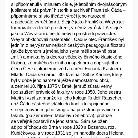
si připomenuli v minulém čísle, je letošním dvojnásobným
jubilantem též právní historik a archivář František Čáda –
připomínáme si sto třicáté výročí jeho narození
a padesáté výročí úmrtí. Stejně jako Františka Weyra jej
formovalo vědecké prostředí, v němž vyrůstal. A stejně
jako u Weyra ani u něj to nebylo prostředí právnické.
Weyra obklopovali matematici, Čádův otec František byl
jedním z nejvýznamnějších českých pedagogů a filozofů
(takže bychom u jména jeho syna měli správně psát
„ml.“) a matka byla dcerou vědecky činného klasického
filologa, zemského školního inspektora a dopisujícího
člena České akademie věd a umění Eduarda Kastnera.
Mladší Čáda se narodil 30. května 1895 v Karlíně, který
byl v době jeho narození ještě samostatnou obcí,
a zemřel 10. října 1975 v Brně, jemuž zůstal věrný
i po zrušení právnické fakulty v roce 1950. Jeho sestru
Marii si vzal za manželku jeho kolega Rudolf Rauscher,
což Čádu částečně vtáhlo do konfliktu spojeného
s nejmenováním jeho švagra na pražskou právnickou
fakultu (po zemřelém Miloslavu Stiebrovi), protože
se veřejně postavil na jeho stranu. Sám se oženil
až po příchodu do Brna v roce 1929 s Boženou, roz.
Kubíčkovou, a v roce 1931 se jim narodila dcera Helena,