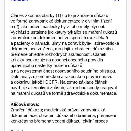
Článek zkoumá otázky (1) co to je zmaření důkazu
ve formě zdravotnické dokumentace v civilním řízení
a (2) jaké právní následky by z toho měly plynout.
Vychází z ustálené judikatury týkající se maření důkazů
zdravotnickou dokumentací ve sporech mezi lékaři
a pacienty o náhradu újmy na zdraví: byla-li zdravotnická
dokumentace zničena, má dojít k obrácení důkazního
břemene ohledně rozhodných skutečností. Článek
kriticky poukazuje na absenci obecného pravidla
upravujícího následky maření důkazů
a na nesystematičnost dosavadního soudního přístupu.
Dále analyzuje německou a rakouskou právní úpravu
a doktrínu, jakož i DCFR. Na tomto základě článek
navrhuje alternativní způsob, jak mohou soudy reagovat
na maření důkazů ve formě zdravotnické dokumentace.
Klíčová slova:
Zmaření důkazu; medicínské právo; zdravotnická
dokumentace; obrácení důkazního břemena; přenesení
konkrétního břemena vedení důkazu; civilní proces