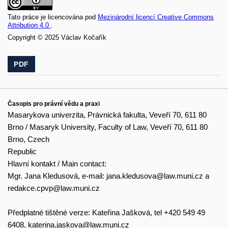
Tato práce je licencována pod
Mezinárodní licencí Creative Commons
Attribution 4.0
.
Copyright © 2025 Václav Kočařík
PDF
Časopis pro právní vědu a praxi
Masarykova univerzita, Právnická fakulta, Veveří 70, 611 80
Brno / Masaryk University, Faculty of Law, Veveří 70, 611 80
Brno, Czech
Republic
Hlavní kontakt / Main contact:
Mgr. Jana Kledusová, e-mail:
jana.kledusova@law.muni.cz
a
redakce.cpvp@law.muni.cz
Předplatné tištěné verze: Kateřina Jašková, tel +420 549 49
6408,
katerina.jaskova@law.muni.cz