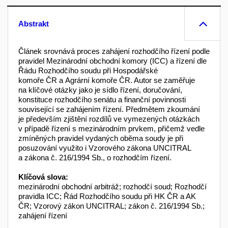
Abstrakt
Článek srovnává proces zahájení rozhodčího řízení podle
pravidel Mezinárodní obchodní komory (ICC) a řízení dle
Řádu Rozhodčího soudu při Hospodářské
komoře ČR a Agrární komoře ČR. Autor se zaměřuje
na klíčové otázky jako je sídlo řízení, doručování,
konstituce rozhodčího senátu a finanční povinnosti
související se zahájením řízení. Předmětem zkoumání
je především zjištění rozdílů ve vymezených otázkách
v případě řízení s mezinárodním prvkem, přičemž vedle
zmíněných pravidel vydaných oběma soudy je při
posuzování využito i Vzorového zákona UNCITRAL
a zákona č. 216/1994 Sb., o rozhodčím řízení.
Klíčová slova:
mezinárodní obchodní arbitráž; rozhodčí soud; Rozhodčí
pravidla ICC; Řád Rozhodčího soudu při HK ČR a AK
ČR; Vzorový zákon UNCITRAL; zákon č. 216/1994 Sb.;
zahájení řízení