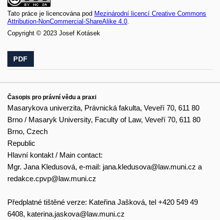
Tato práce je licencována pod
Mezinárodní licencí Creative Commons
Attribution-NonCommercial-ShareAlike 4.0
.
Copyright © 2023 Josef Kotásek
PDF
Časopis pro právní vědu a praxi
Masarykova univerzita, Právnická fakulta, Veveří 70, 611 80
Brno / Masaryk University, Faculty of Law, Veveří 70, 611 80
Brno, Czech
Republic
Hlavní kontakt / Main contact:
Mgr. Jana Kledusová, e-mail:
jana.kledusova@law.muni.cz
a
redakce.cpvp@law.muni.cz
Předplatné tištěné verze: Kateřina Jašková, tel +420 549 49
6408,
katerina.jaskova@law.muni.cz