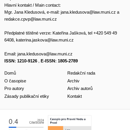
Hlavní kontakt / Main contact:
Mgr. Jana Kledusová, e-mail:
jana.kledusova@law.muni.cz
a
redakce.cpvp@law.muni.cz
Předplatné tištěné verze: Kateřina Jašková, tel +420 549 49
6408,
katerina.jaskova@law.muni.cz
Email:
jana.kledusova@law.muni.cz
ISSN: 1210-9126
,
E-ISSN: 1805-2789
Domů
Redakční rada
O časopise
Archiv
Pro autory
Archiv autorů
Zásady publikační etiky
Kontakt