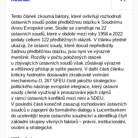
Tento článek zkoumá faktory, které ovlivňují rozhodnutí
ústavních soudů podat předběžnou otázku k Soudnímu
dvoru Evropské unie. Studie se zaměřuje na 22
ústavních soudů, které v období mezi roky 1958 a 2022
podaly celkem 122 předběžných otázek. V článku předně
ukazuji, že ústavní soudy, které dosud nepředložily
žádnou předběžnou otázku, jsou nyní ve výrazné
menšině. Rozdíly v počtu položených otázek
u zbývajících ústavních soudů však zůstávají výrazné
a většinový přístup je spíše pasivní. V další části článku
kriticky hodnotím dosavadní zkratkovité vnímání
mechanismu čl. 267 SFEU čistě jakožto strategicko-
politického nástroje evropské integrace, který ústavní
soudy cíleně využívají k prosazování jejich zájmů
v rámci ústavních konfliktů mezi nimi a SDEU.
V poslední části konečně zasazuji rozhodování ústavních
soudců o zapojení do formálního dialogu s Lucemburkem
do ucelenější teorie ústavního soudnictví a identifikuji čtyři
základní skupiny vlivných faktorů – právní, institucionální,
osobní a strategické.