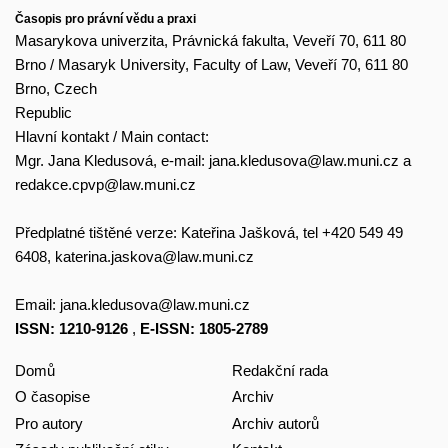
Časopis pro právní vědu a praxi
Masarykova univerzita, Právnická fakulta, Veveří 70, 611 80
Brno / Masaryk University, Faculty of Law, Veveří 70, 611 80
Brno, Czech
Republic
Hlavní kontakt / Main contact:
Mgr. Jana Kledusová, e-mail:
jana.kledusova@law.muni.cz
a
redakce.cpvp@law.muni.cz
Předplatné tištěné verze: Kateřina Jašková, tel +420 549 49
6408,
katerina.jaskova@law.muni.cz
Email:
jana.kledusova@law.muni.cz
ISSN: 1210-9126
,
E-ISSN: 1805-2789
Domů
Redakční rada
O časopise
Archiv
Pro autory
Archiv autorů