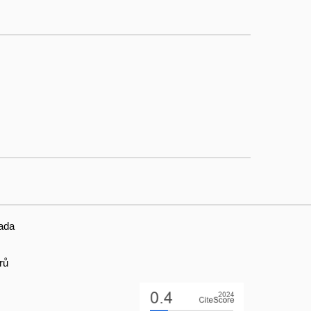
ada
rů