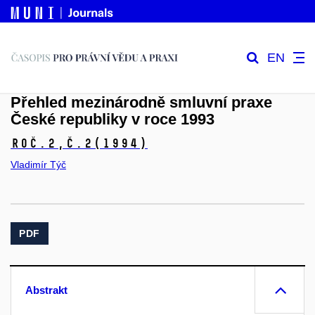
EN
Přehled mezinárodně smluvní praxe
České republiky v roce 1993
Roč.2,
č.2
(1994)
Vladimír Týč
PDF
Abstrakt