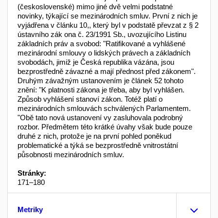
(československé) mimo jiné dvě velmi podstatné
novinky, týkající se mezinárodních smluv. První z nich je
vyjádřena v článku 10,, který byl v podstatě převzat z § 2
ústavního zák ona č. 23/1991 Sb., uvozujícího Listinu
základních práv a svobod: "Ratifikované a vyhlášené
mezinárodní smlouvy o lidských právech a základních
svobodách, jimiž je Česká republika vázána, jsou
bezprostředně závazné a mají přednost před zákonem".
Druhým závažným ustanovením je článek 52 tohoto
znění: "K platnosti zákona je třeba, aby byl vyhlášen.
Způsob vyhlášení stanoví zákon. Totéž platí o
mezinárodních smlouvách schválených Parlamentem.
"Obě tato nová ustanovení vy zasluhovala podrobný
rozbor. Předmětem této krátké úvahy však bude pouze
druhé z nich, protože je na první pohled poněkud
problematické a týká se bezprostředně vnitrostátní
působnosti mezinárodních smluv.
Stránky:
171–180
Metriky