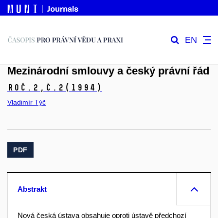
EN
Mezinárodní smlouvy a český právní řád
Roč.2,
č.2
(1994)
Vladimír Týč
PDF
Abstrakt
Nová česká ústava obsahuje oproti ústavě předchozí