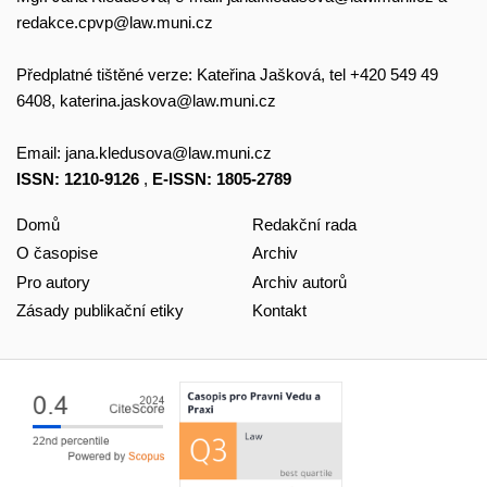
redakce.cpvp@law.muni.cz
Předplatné tištěné verze: Kateřina Jašková, tel +420 549 49
6408,
katerina.jaskova@law.muni.cz
Email:
jana.kledusova@law.muni.cz
ISSN: 1210-9126
,
E-ISSN: 1805-2789
Domů
Redakční rada
O časopise
Archiv
Pro autory
Archiv autorů
Zásady publikační etiky
Kontakt