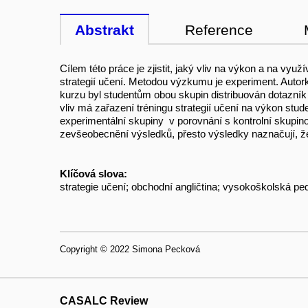
Abstrakt
Reference
Cílem této práce je zjistit, jaký vliv na výkon a na vy
strategií učení. Metodou výzkumu je experiment. Autorka
kurzu byl studentům obou skupin distribuován dotazník z
vliv má zařazení tréningu strategií učení na výkon studen
experimentální skupiny v porovnání s kontrolní skup
zevšeobecnění výsledků, přesto výsledky naznačují, že
Klíčová slova:
strategie učení; obchodní angličtina; vysokoškolská pe
Copyright © 2022 Simona Pecková
CASALC Review