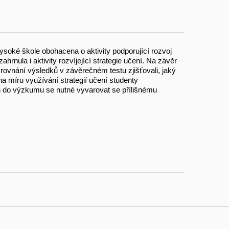
vysoké škole obohacena o aktivity podporující rozvoj
rnula i aktivity rozvíjející strategie učení. Na závěr
srovnání výsledků v závěrečném testu zjišťovali, jaký
k na míru využívání strategií učení studenty
 do výzkumu se nutné vyvarovat se přílišnému