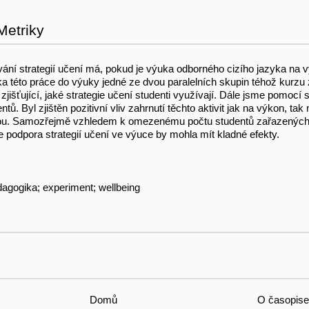
Metriky
užívání strategií učení má, pokud je výuka odborného cizího jazyka na 
 této práce do výuky jedné ze dvou paralelních skupin téhož kurzu zah
jišťující, jaké strategie učení studenti využívají. Dále jsme pomocí 
tů. Byl zjištěn pozitivní vliv zahrnutí těchto aktivit jak na výkon, ta
inou. Samozřejmě vzhledem k omezenému počtu studentů zařazených
 podpora strategií učení ve výuce by mohla mít kladné efekty.
dagogika; experiment; wellbeing
Domů
O časopise