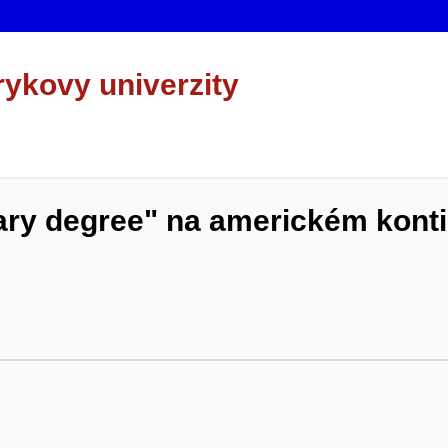
rykovy univerzity
ary degree" na americkém kont