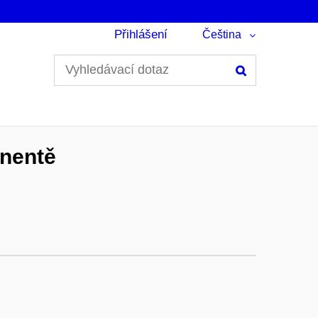
Přihlášení
Čeština
Hledání
inentě