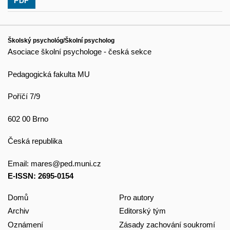
PDF
Školský psychológ/Školní psycholog
Asociace školní psychologe - česká sekce
Pedagogická fakulta MU
Poříčí 7/9
602 00 Brno
Česká republika
Email:
mares@ped.muni.cz
E-ISSN: 2695-0154
Domů
Pro autory
Archiv
Editorský tým
Oznámení
Zásady zachování soukromí