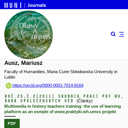
Ausz, Mariusz
Faculty of Humanities, Maria Curie-Skłodowska University in
Lublin
https://orcid.org/0000-0001-7014-8164
Roč.25,
č.2
(2011)
Sborník prací PdF MU,
řada společenských věd
(Články)
Multimedia in history teachers training: the use of learning
platform as an exmple of www.praktyki.wh.umcs projekt
PDF