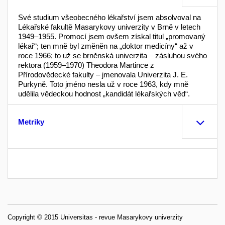
Své studium všeobecného lékařství jsem absolvoval na
Lékařské fakultě Masarykovy univerzity v Brně v letech
1949–1955. Promocí jsem ovšem získal titul „promovaný
lékař“; ten mně byl změněn na „doktor medicíny“ až v
roce 1966; to už se brněnská univerzita – zásluhou svého
rektora (1959–1970) Theodora Martince z
Přírodovědecké fakulty – jmenovala Univerzita J. E.
Purkyně. Toto jméno nesla už v roce 1963, kdy mně
udělila vědeckou hodnost „kandidát lékařských věd“.
Metriky
Copyright © 2015 Universitas - revue Masarykovy univerzity