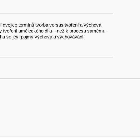
dvojice termínů tvorba versus tvoření a výchova
dy tvoření uměleckého díla – než k procesu samému.
ahu se jeví pojmy výchova a vychovávání.