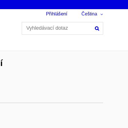
Přihlášení
Čeština
Hledání
í