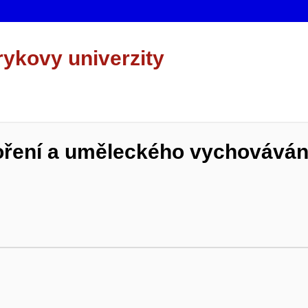
rykovy univerzity
oření a uměleckého vychováván