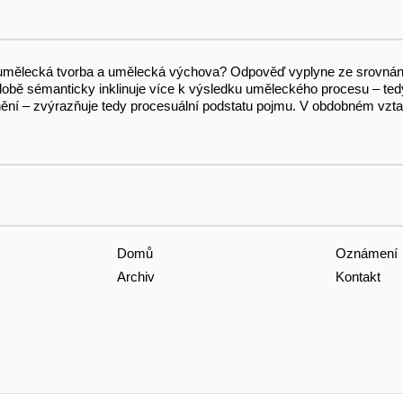
umělecká tvorba a umělecká výchova? Odpověď vyplyne ze srovnání 
obě sémanticky inklinuje více k výsledku uměleckého procesu – te
inění – zvýrazňuje tedy procesuální podstatu pojmu. V obdobném vzt
Domů
Oznámení
Archiv
Kontakt