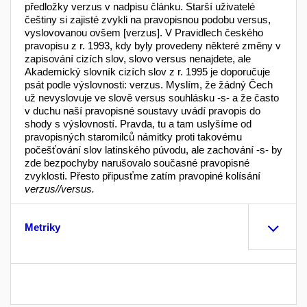
předložky verzus v nadpisu článku. Starší uživatelé
češtiny si zajisté zvykli na pravopisnou podobu versus,
vyslovovanou ovšem [verzus]. V Pravidlech českého
pravopisu z r. 1993, kdy byly provedeny některé změny v
zapisování cizích slov, slovo versus nenajdete, ale
Akademický slovník cizích slov z r. 1995 je doporučuje
psát podle výslovnosti: verzus. Myslím, že žádný Čech
už nevyslovuje ve slově versus souhlásku -s- a že často
v duchu naší pravopisné soustavy uvádí pravopis do
shody s výslovností. Pravda, tu a tam uslyšíme od
pravopisných staromilců námitky proti takovému
počešťování slov latinského púvodu, ale zachování -s- by
zde bezpochyby narušovalo současné pravopisné
zvyklosti. Přesto připusťme zatím pravopiné kolísání
verzus//versus.
Metriky