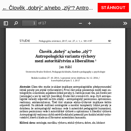
←
Návrat na podrobnosti článku
Člověk „dobrý“ a/nebo „zlý“? Antropologická varianta výchovy mezi autoritářstvím a liberalitou
STÁHNOUT