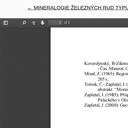
←
Návrat na podrobnosti článku
MINERALOGIE ŽELEZNÝCH RUD TYPU 