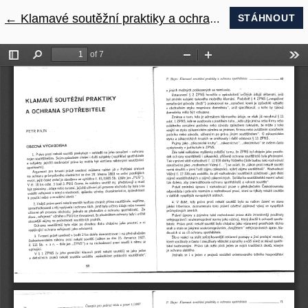
←
Návrat na podrobnosti článku
Klamavé soutěžní praktiky a ochrana spotřebitele
STÁHNOUT