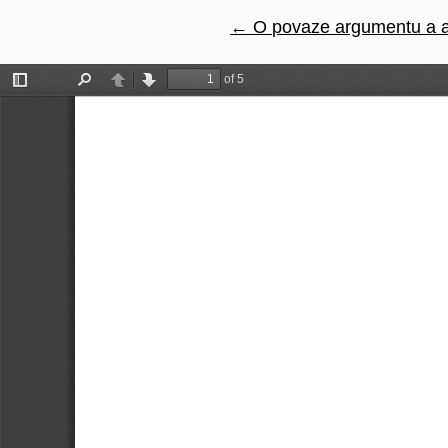
←
Návrat na podrobnosti č
O povaze argumentu a 