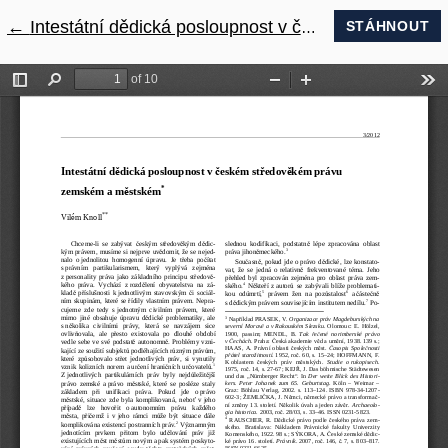
←
Návrat na podrobnosti článku
Intestátní dědická posloupnost v českém středověkém právu zemském a městském
STÁHNOUT