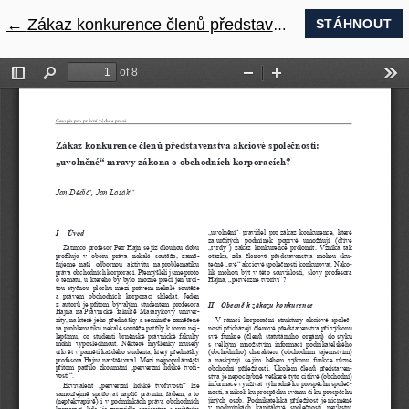
←
Návrat na podrobnosti článku
Zákaz konkurence členů představenstva akciové společnosti: „uvolněné“ mravy zákona o obchodních korporacích?
STÁHNOUT