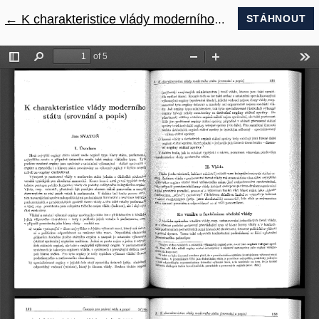
←
Návrat na podrobnosti článku
K charakteristice vlády moderního státu (srovnání a popis)
STÁHNOUT