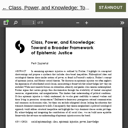
←
Návrat na podrobnosti článku
Class, Power, and Knowledge: Toward a Broader Framework of Epistemic Justice
STÁHNOUT