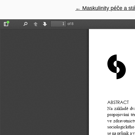
←
Návrat na podrobnosti
Maskulinity péče a stá