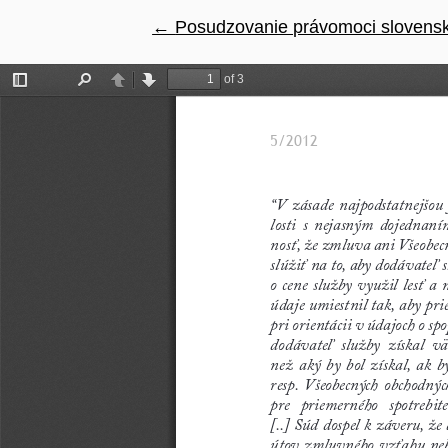
←
Návrat na podrobnosti článku
Posudzovanie právomoci slovenské