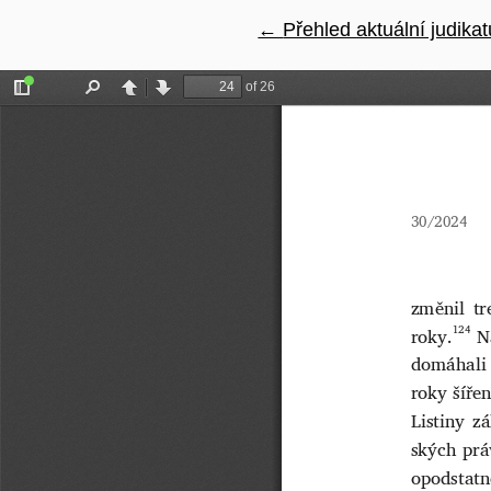
←
Návrat na podrobnosti 
Přehled aktuální judikat