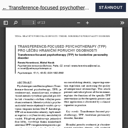
←
Návrat na podrobnosti článku
Transference-focused psychotherapy (TFP) pro léčbu hraniční poruchy osobnosti
STÁHNOUT