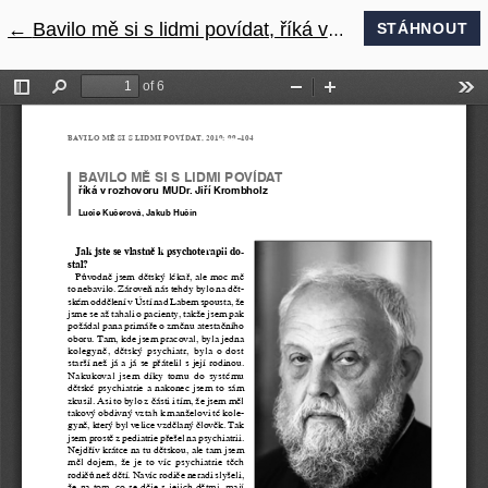
←
Návrat na podrobnosti článku
Bavilo mě si s lidmi povídat, říká v rozhovoru MUDr. Jiří Krombholz
STÁHNOUT