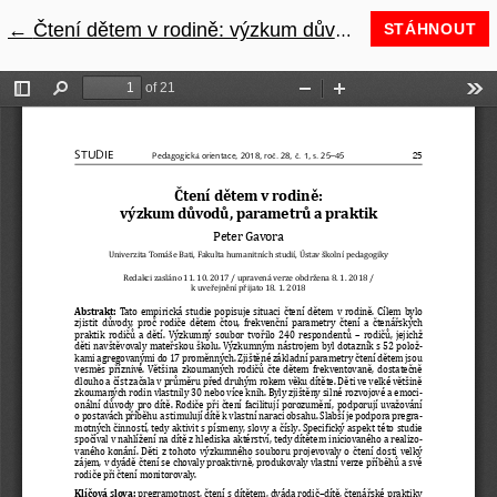
←
Návrat na podrobnosti článku
Čtení dětem v rodině: výzkum důvodů, parametrů a praktik
STÁHNOUT