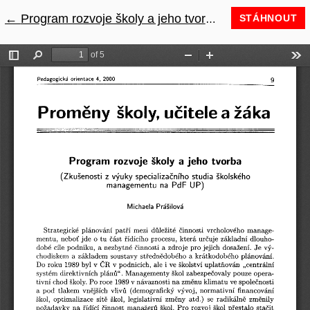
←
Návrat na podrobnosti článku
Program rozvoje školy a jeho tvorba (Zkušenosti z výuky specializačního studia školského managementu na PdF UP)
STÁHNOUT