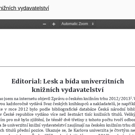
ku
nižních vydavatelství