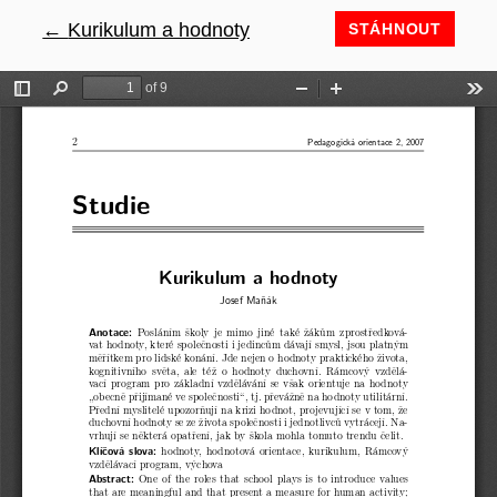
←
Návrat na podrobnosti článku
Kurikulum a hodnoty
STÁHNOUT