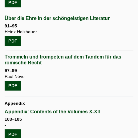
PDF
Über die Ehre in der schöngeistigen Literatur
91–95
Heinz Holzhauer
PDF
Trommeln und trompeten auf dem Tandem für das
römische Recht
97–99
Paul Nève
PDF
Appendix
Appendix: Contents of the Volumes X-XII
103–105
-
PDF