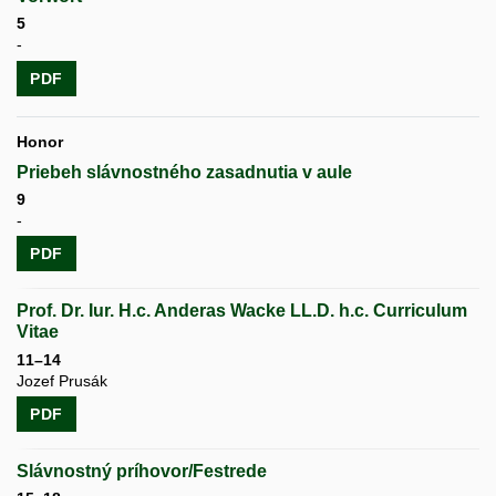
5
-
PDF
Honor
Priebeh slávnostného zasadnutia v aule
9
-
PDF
Prof. Dr. Iur. H.c. Anderas Wacke LL.D. h.c. Curriculum
Vitae
11–14
Jozef Prusák
PDF
Slávnostný príhovor/Festrede