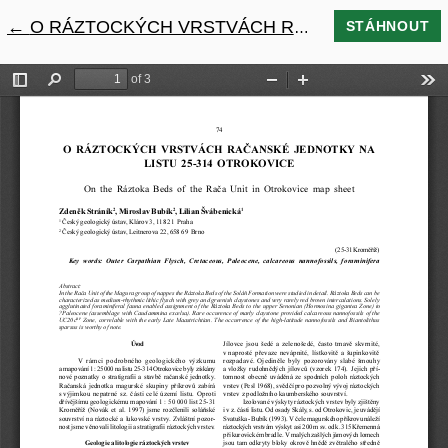
←
Návrat na podrobnosti článku
O RÁZTOCKÝCH VRSTVÁCH RAČANSKÉ JEDNOTKY NA LISTU 25-314 OTROKOVICE
STÁHNOUT